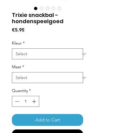
Trixie snackbal -
hondenspeelgoed
Price
€5.95
Kleur
*
Maat
*
Quantity
*
Add to Cart