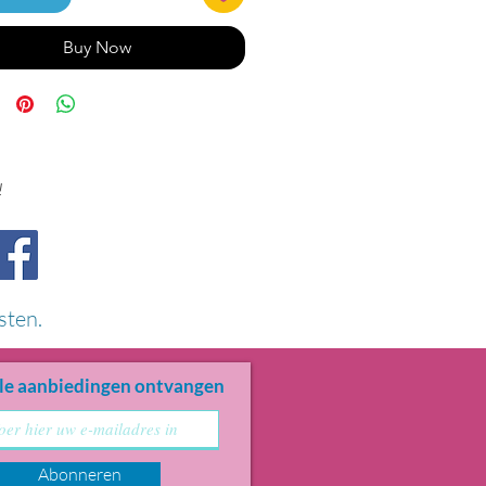
Buy Now
!
sten.
le aanbiedingen ontvangen
Abonneren