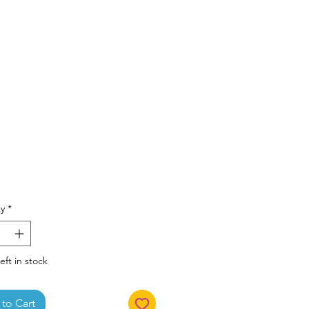
Price
y
*
eft in stock
to Cart