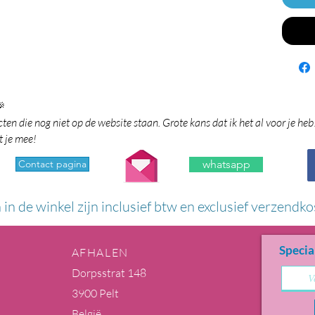

en die nog niet op de website staan. Grote kans dat ik het al voor je heb
t je mee!
Contact pagina
whatsapp
n in de winkel zijn inclusief btw en exclusief verzendko
Specia
AFHALEN
Dorpsstrat 148
3900 Pelt
België