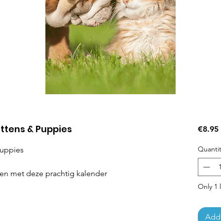
ttens & Puppies
€8.95
Quantit
Puppies
en met deze prachtig kalender
Only 1 l
Add 