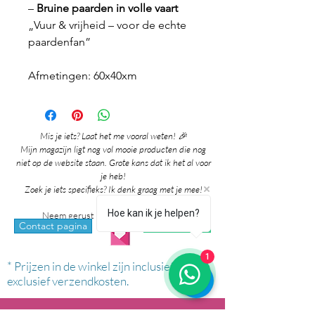
–
Bruine paarden in volle vaart
„Vuur & vrijheid – voor de echte
paardenfan”
Afmetingen: 60x40xm
Mis je iets? Laat het me vooral weten! 🎉
Mijn magazijn ligt nog vol mooie producten die nog
niet op de website staan. Grote kans dat ik het al voor
je heb!
Zoek je iets specifieks? Ik denk graag met je mee!
Hoe kan ik je helpen?
Neem gerust contact met me op via:
whatsapp
Contact pagina
1
* Prijzen in de winkel zijn inclusief btw en
exclusief verzendkosten.