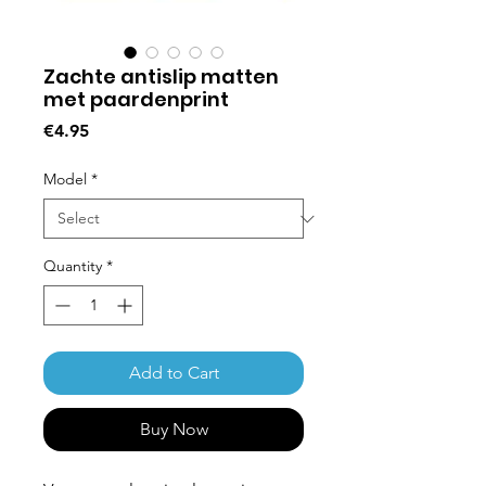
Zachte antislip matten
met paardenprint
Price
€4.95
Model
*
Quantity
*
Add to Cart
Buy Now