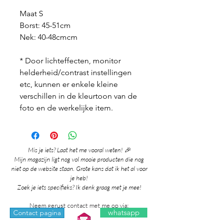
Maat S
Borst: 45-51cm
Nek: 40-48cmcm
* Door lichteffecten, monitor
helderheid/contrast instellingen
etc, kunnen er enkele kleine
verschillen in de kleurtoon van de
foto en de werkelijke item.
Mis je iets? Laat het me vooral weten! 🎉
Mijn magazijn ligt nog vol mooie producten die nog
niet op de website staan. Grote kans dat ik het al voor
je heb!
Zoek je iets specifieks? Ik denk graag met je mee!
Neem gerust contact met me op via:
whatsapp
Contact pagina