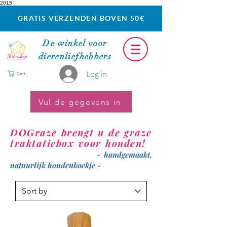
2015
GRATIS VERZENDEN BOVEN 50€
De winkel voor
dierenliefhebbers
Log in
Cart
Vul de gegevens in
DOGraze brengt u de graze
traktatiebox voor honden!
- handgemaakt,
natuurlijk hondenkoekje -