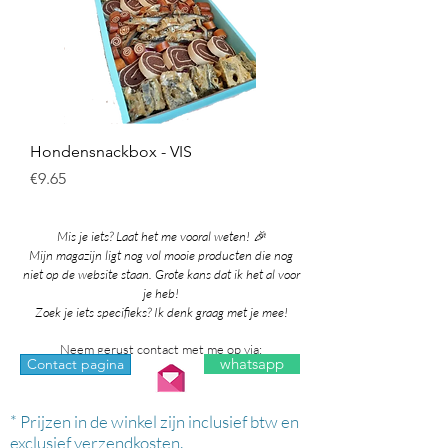
Hondensnackbox - VIS
Price
€9.65
Mis je iets? Laat het me vooral weten! 🎉
Mijn magazijn ligt nog vol mooie producten die nog
niet op de website staan. Grote kans dat ik het al voor
je heb!
Zoek je iets specifieks? Ik denk graag met je mee!
Neem gerust contact met me op via:
whatsapp
Contact pagina
* Prijzen in de winkel zijn inclusief btw en
exclusief verzendkosten.