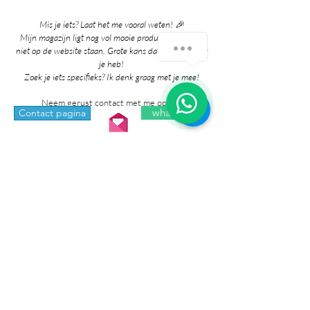
Mis je iets? Laat het me vooral weten! 🎉
Mijn magazijn ligt nog vol mooie producten die nog
Hoe kan ik je helpen?
niet op de website staan. Grote kans dat ik het al voor
je heb!
Zoek je iets specifieks? Ik denk graag met je mee!
1
Neem gerust contact met me op via:
whatsapp
Contact pagina
* Prijzen in de winkel zijn inclusief btw en
exclusief verzendkosten.