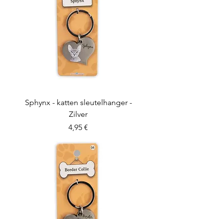
Sphynx - katten sleutelhanger -
Zilver
Preis
4,95 €