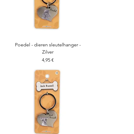
Poedel - dieren sleutelhanger -
Zilver
Preis
4,95 €