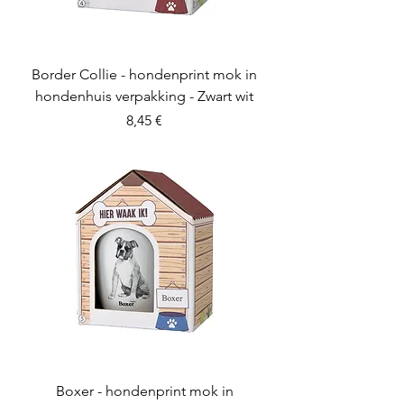
Border Collie - hondenprint mok in
hondenhuis verpakking - Zwart wit
Preis
8,45 €
Boxer - hondenprint mok in