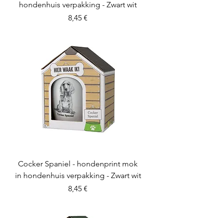
hondenhuis verpakking - Zwart wit
Preis
8,45 €
Cocker Spaniel - hondenprint mok
in hondenhuis verpakking - Zwart wit
Preis
8,45 €