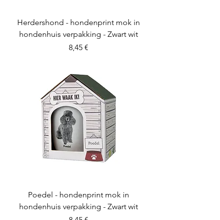
Herdershond - hondenprint mok in
hondenhuis verpakking - Zwart wit
Preis
8,45 €
Poedel - hondenprint mok in
hondenhuis verpakking - Zwart wit
Preis
8,45 €