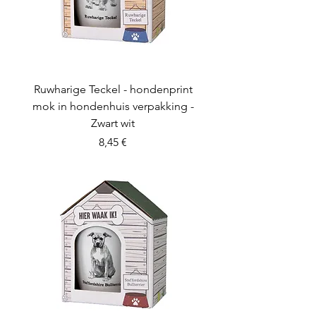
Ruwharige Teckel - hondenprint
mok in hondenhuis verpakking -
Zwart wit
Preis
8,45 €