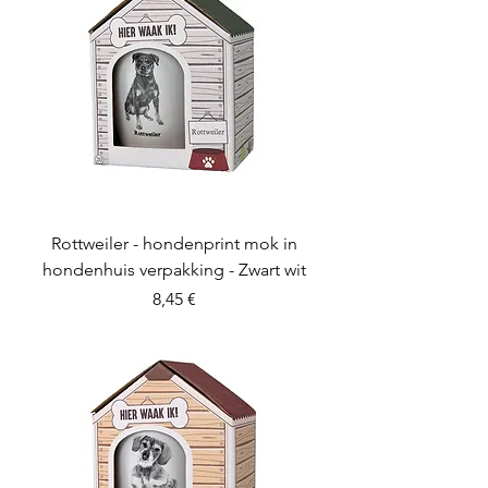
Rottweiler - hondenprint mok in
hondenhuis verpakking - Zwart wit
Preis
8,45 €