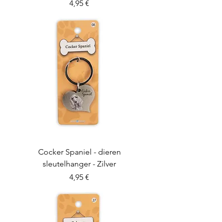
Preis
4,95 €
Cocker Spaniel - dieren
sleutelhanger - Zilver
Preis
4,95 €