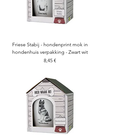
Friese Stabij - hondenprint mok in
hondenhuis verpakking - Zwart wit
Preis
8,45 €