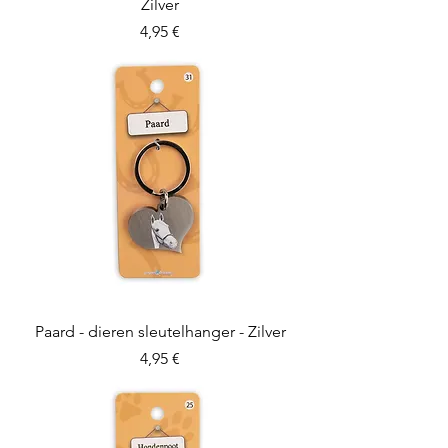
Zilver
Preis
4,95 €
Paard - dieren sleutelhanger - Zilver
Preis
4,95 €