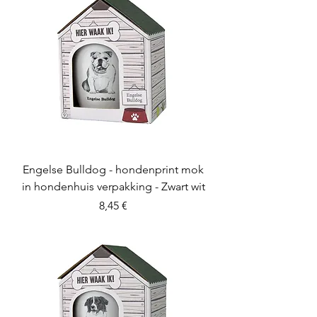
Engelse Bulldog - hondenprint mok
in hondenhuis verpakking - Zwart wit
Preis
8,45 €