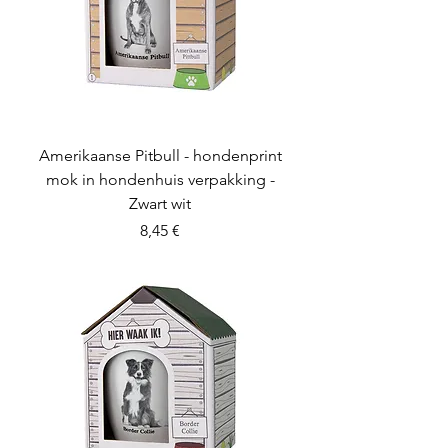
Amerikaanse Pitbull - hondenprint
mok in hondenhuis verpakking -
Zwart wit
Preis
8,45 €