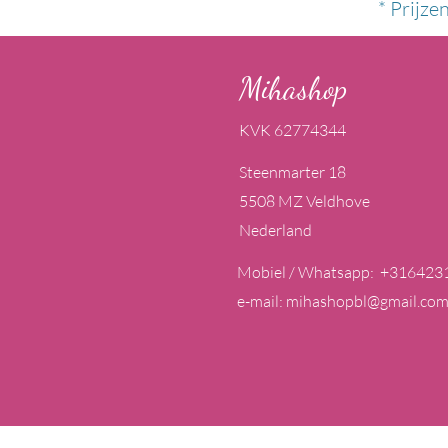
* Prijze
Mihashop
KVK 62774344
Steenmarter 18
5508 MZ Veldhove
Nederland
Mobiel / Whatsapp: +316423
e-mail:
mihashopbl@gmail.co