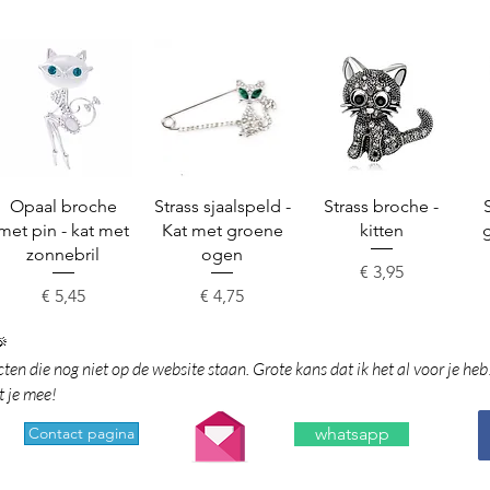
Snel overzicht
Snel overzicht
Snel overzicht
Opaal broche
Strass sjaalspeld -
Strass broche -
met pin - kat met
Kat met groene
kitten
zonnebril
ogen
Prijs
€ 3,95
Prijs
Prijs
€ 5,45
€ 4,75

en die nog niet op de website staan. Grote kans dat ik het al voor je heb
t je mee!
Contact pagina
whatsapp