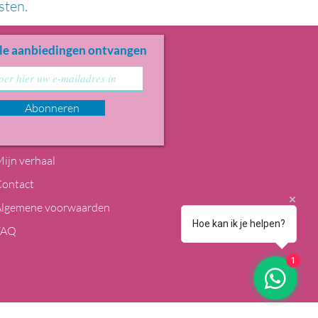
sten.
le aanbiedingen ontvangen
Abonneren
ijn verhaal
Contact
Algemene voorwaarden
Hoe kan ik je helpen?
FAQ
1