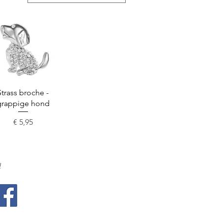
Snel overzicht
Strass broche -
grappige hond
Prijs
€ 5,95
!