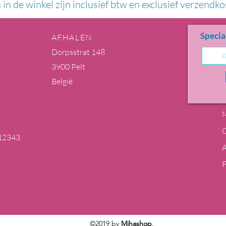
n in de winkel zijn inclusief btw en exclusief verzendko
Specia
AFHALEN
Dorpsstrat 148
3900 Pelt
België
M
12343
m
©2019 by
Mihashop
.