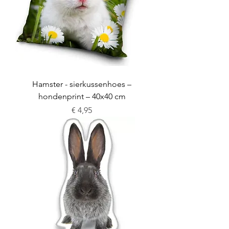
Hamster - sierkussenhoes –
hondenprint – 40x40 cm
Prijs
€ 4,95