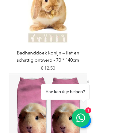
Badhanddoek konijn – lief en
schattig ontwerp - 70 * 140cm
Prijs
€ 12,50
Hoe kan ik je helpen?
1