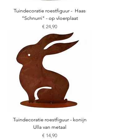
Tuindecoratie roestfiguur - Haas
"Schnurri" - op vloerplaat
Prijs
€ 24,90
Tuindecoratie roestfiguur - konijn
Ulla van metaal
Prijs
€ 14,90