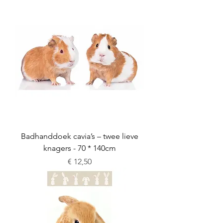
Badhanddoek cavia’s – twee lieve
knagers - 70 * 140cm
Prijs
€ 12,50