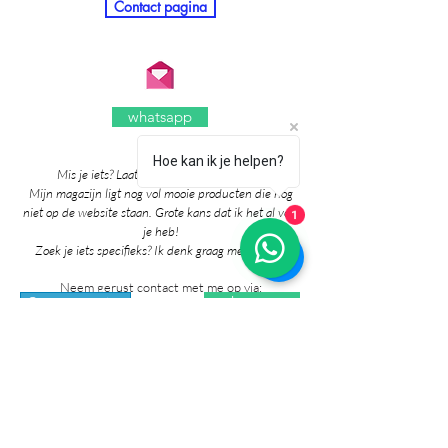
Contact pagina
whatsapp
Hoe kan ik je helpen?
Mis je iets? Laat het me vooral weten! 🎉
Mijn magazijn ligt nog vol mooie producten die nog
niet op de website staan. Grote kans dat ik het al voor
1
je heb!
Zoek je iets specifieks? Ik denk graag met je mee!
Neem gerust contact met me op via:
whatsapp
Contact pagina
* Prijzen in de winkel zijn inclusief btw en
exclusief verzendkosten.