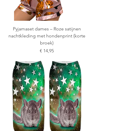
Pyjamaset dames – Roze satijnen
nachtkleding met hondenprint (korte
broek)
Prijs
€ 14,95