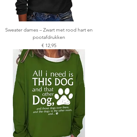
Sweater dames – Zwart met rood hart en
pootafdrukken
Prijs
€ 12,95