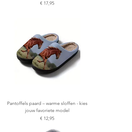
Prijs
€ 17,95
Pantoffels paard – warme sloffen - kies
jouw favoriete model
Prijs
€ 12,95