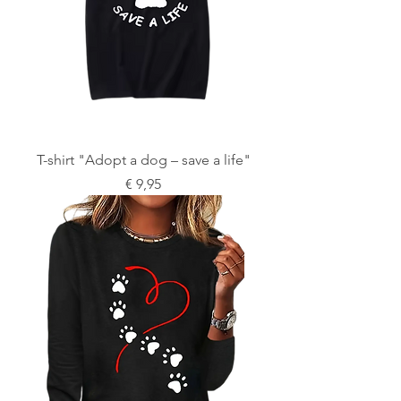
T-shirt "Adopt a dog – save a life"
Prijs
€ 9,95