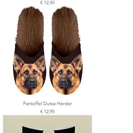
Prijs
€ 12,45
Pantoffel Dutse Herder
Prijs
€ 12,95