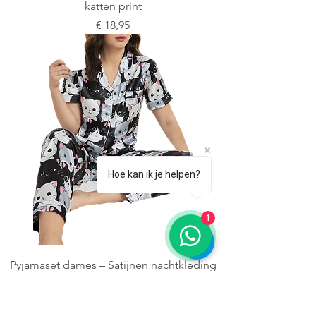
katten print
Prijs
€ 18,95
Hoe kan ik je helpen?
1
Pyjamaset dames – Satijnen nachtkleding
met kattenprint
Prijs
€ 17,95