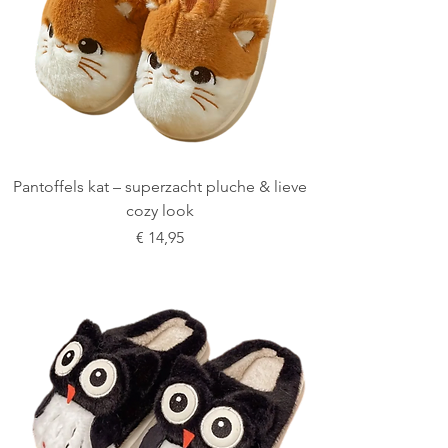
Pantoffels kat – superzacht pluche & lieve
cozy look
Prijs
€ 14,95