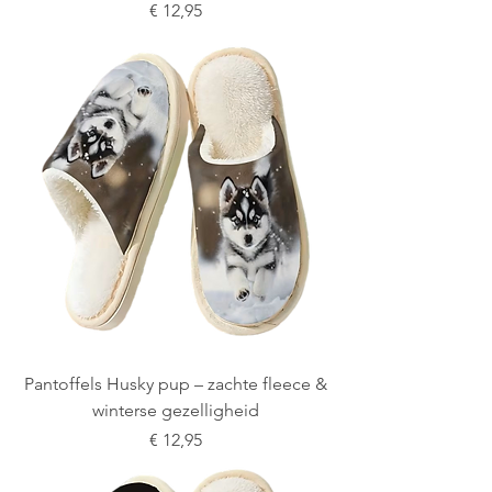
Prijs
€ 12,95
Pantoffels Husky pup – zachte fleece &
winterse gezelligheid
Prijs
€ 12,95