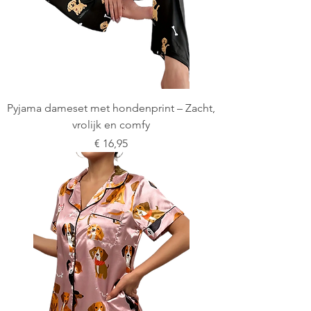
Pyjama dameset met hondenprint – Zacht,
vrolijk en comfy
Prijs
€ 16,95