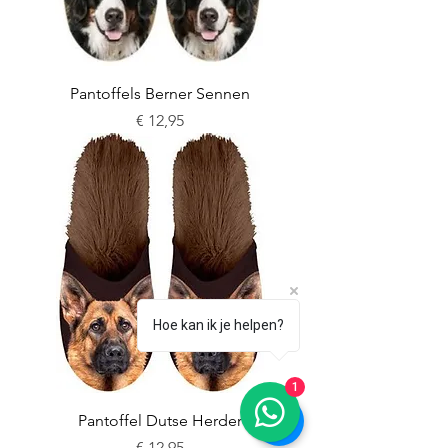
Pantoffels Berner Sennen
Prijs
€ 12,95
Hoe kan ik je helpen?
1
Pantoffel Dutse Herder
Prijs
€ 12,95