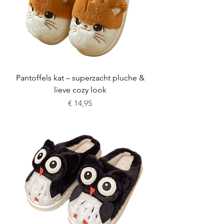
Pantoffels kat – superzacht pluche &
lieve cozy look
Prijs
€ 14,95