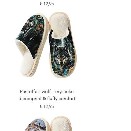
Prijs
€ 12,95
Pantoffels wolf – mystieke
dierenprint & fluffy comfort
Prijs
€ 12,95