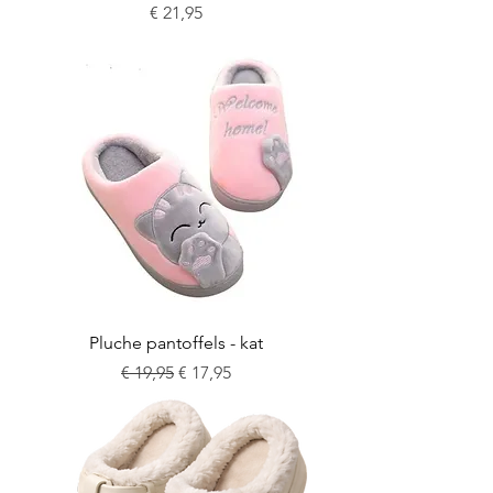
Prijs
€ 21,95
Pluche pantoffels - kat
Normale prijs
Verkoopprijs
€ 19,95
€ 17,95