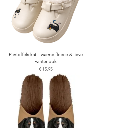
Pantoffels kat – warme fleece & lieve
winterlook
Prijs
€ 15,95