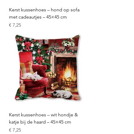
Kerst kussenhoes – hond op sofa
met cadeautjes – 45×45 cm
Prijs
€ 7,25
Kerst kussenhoes – wit hondje &
katje bij de haard – 45×45 cm
Prijs
€ 7,25