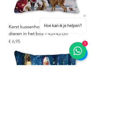
Hoe kan ik je helpen?
Kerst kussenhoes – kerstman met
dieren in het bos – 45×45 cm
Prijs
€ 6,95
1
Kerst kussenhoes – kerstman voedt