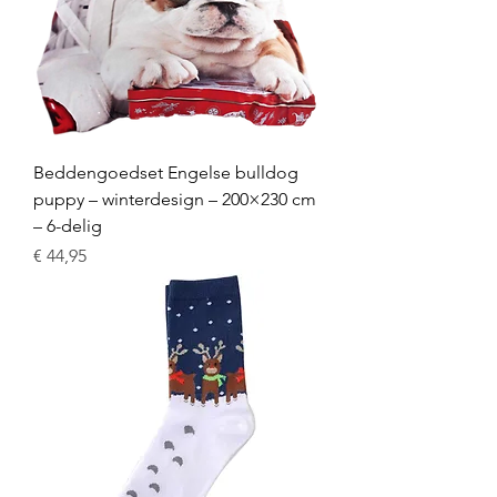
Beddengoedset Engelse bulldog
puppy – winterdesign – 200×230 cm
– 6-delig
Prijs
€ 44,95