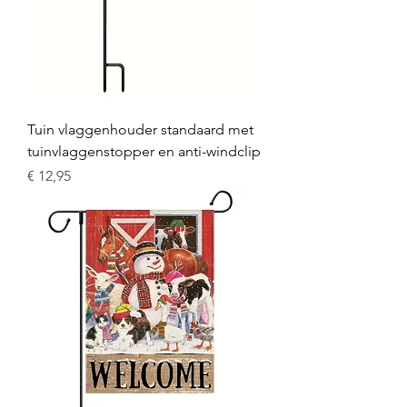
Tuin vlaggenhouder standaard met
tuinvlaggenstopper en anti-windclip
Prijs
€ 12,95