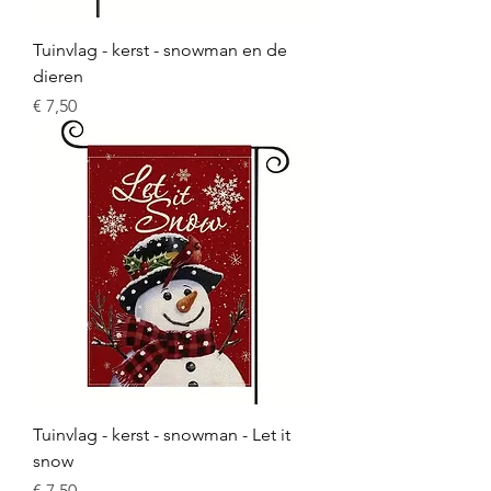
Tuinvlag - kerst - snowman en de
dieren
Prijs
€ 7,50
Tuinvlag - kerst - snowman - Let it
snow
Prijs
€ 7,50