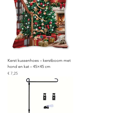
Kerst kussenhoes – kerstboom met
hond en kat – 45×45 cm
Prijs
€ 7,25