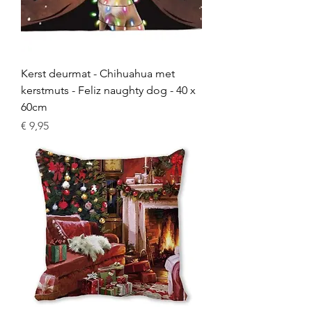
Kerst deurmat - Chihuahua met
kerstmuts - Feliz naughty dog - 40 x
60cm
Prijs
€ 9,95