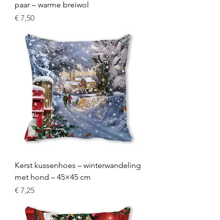
paar – warme breiwol
Prijs
€ 7,50
Kerst kussenhoes – winterwandeling
met hond – 45×45 cm
Prijs
€ 7,25