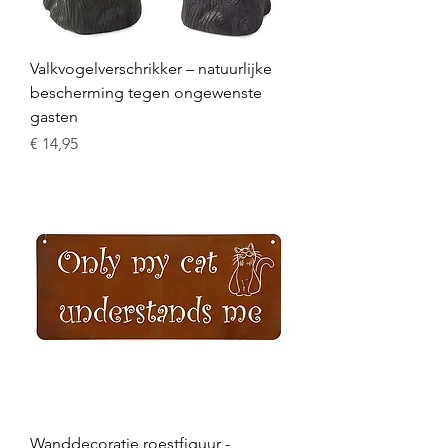
Valkvogelverschrikker – natuurlijke
bescherming tegen ongewenste
gasten
Prijs
€ 14,95
Wanddecoratie roestfiguur -