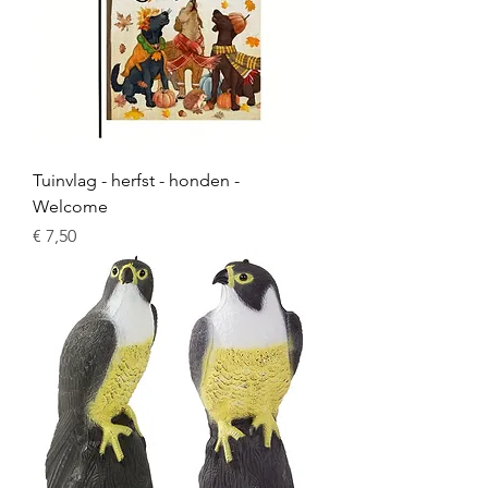
Tuinvlag - herfst - honden -
Welcome
Prijs
€ 7,50