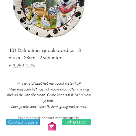
101 Dalmatiers gebaksbordjes - 8
stuks - 23cm - 2 varianten
Normale prijs
Verkoopprijs
€ 3,25
€ 2,75
Mis je iets? Laat het me vooral weten! 🎉
Mijn magazijn ligt nog vol mooie producten die nog
niet op de website staan. Grote kans dat ik het al voor
je heb!
Zoek je iets specifieks? Ik denk graag met je mee!
Neem gerust contact met me op via:
whatsapp
Contact pagina