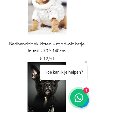
Badhanddoek kitten – rood-wit katje
in trui - 70 * 140cm
Prijs
€ 12,50
Hoe kan ik je helpen?
1