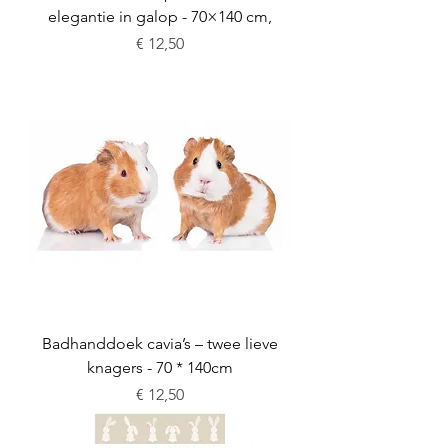
elegantie in galop - 70×140 cm,
Prijs
€ 12,50
Badhanddoek cavia’s – twee lieve
knagers - 70 * 140cm
Prijs
€ 12,50