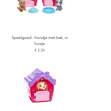
Speelgoed - hondje met bak, in
huisje
Prijs
€ 2,50