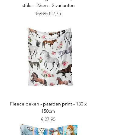
stuks - 23cm - 2 varianten
Normale prijs
Verkoopprijs
€ 3,25
€ 2,75
Fleece deken - paarden print - 130 x
150cm
Prijs
€ 27,95