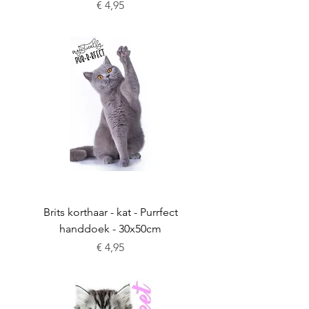
Prijs
€ 4,95
Brits korthaar - kat - Purrfect
handdoek - 30x50cm
Prijs
€ 4,95