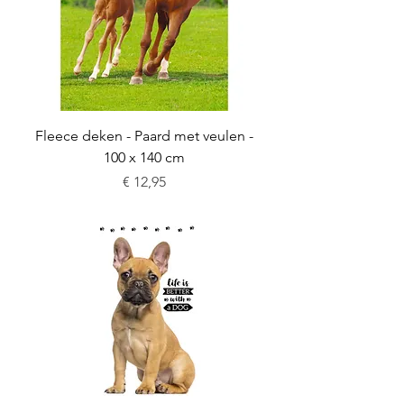
Fleece deken - Paard met veulen -
100 x 140 cm
Prijs
€ 12,95