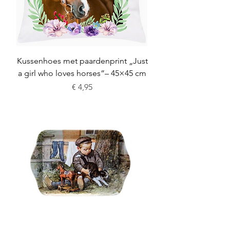
Kussenhoes met paardenprint „Just
a girl who loves horses”– 45×45 cm
Prijs
€ 4,95