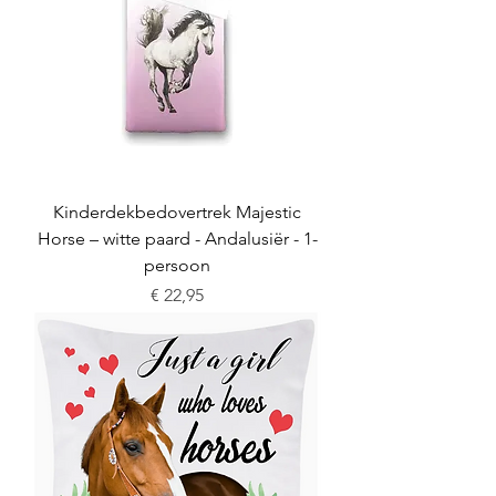
Kinderdekbedovertrek Majestic
Horse – witte paard - Andalusiër - 1-
persoon
Prijs
€ 22,95