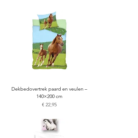
Dekbedovertrek paard en veulen –
140×200 cm
Prijs
€ 22,95