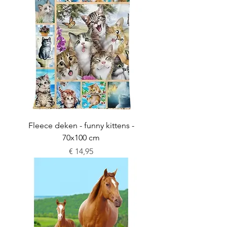
Fleece deken - funny kittens -
70x100 cm
Prijs
€ 14,95