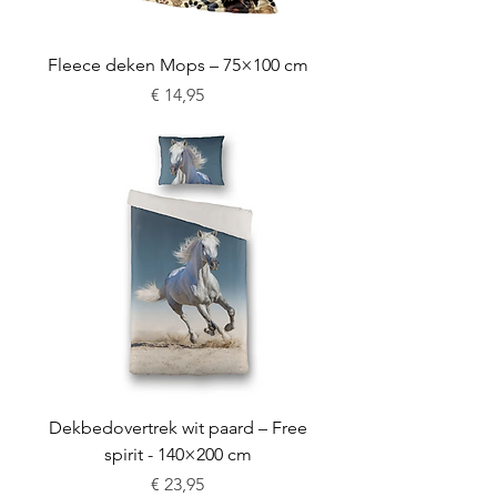
Fleece deken Mops – 75×100 cm
Prijs
€ 14,95
Dekbedovertrek wit paard – Free
spirit - 140×200 cm
Prijs
€ 23,95