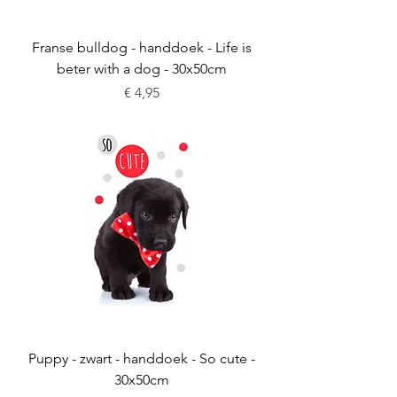
Franse bulldog - handdoek - Life is
beter with a dog - 30x50cm
Prijs
€ 4,95
Puppy - zwart - handdoek - So cute -
30x50cm