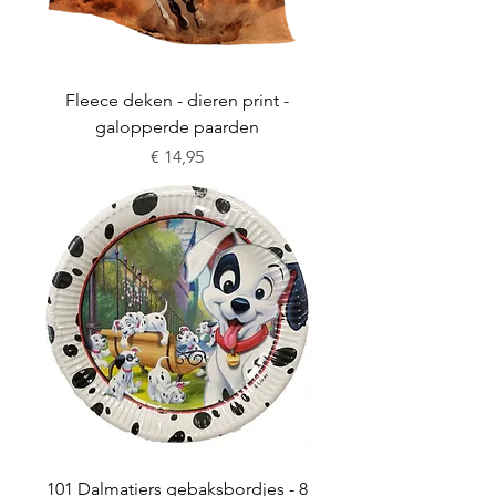
Fleece deken - dieren print -
galopperde paarden
Prijs
€ 14,95
101 Dalmatiers gebaksbordjes - 8