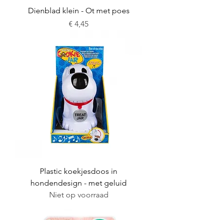
Dienblad klein - Ot met poes
Prijs
€ 4,45
Plastic koekjesdoos in
hondendesign - met geluid
Niet op voorraad