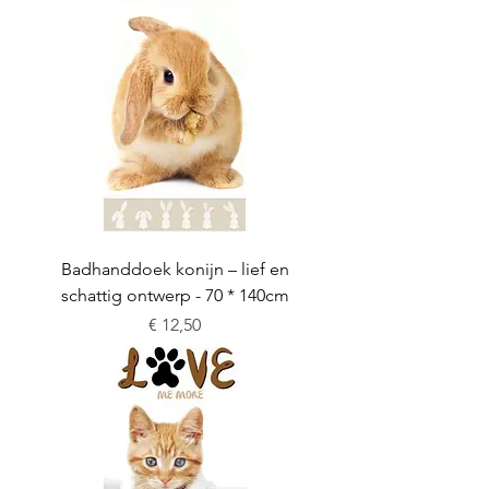
Badhanddoek konijn – lief en
schattig ontwerp - 70 * 140cm
Prijs
€ 12,50