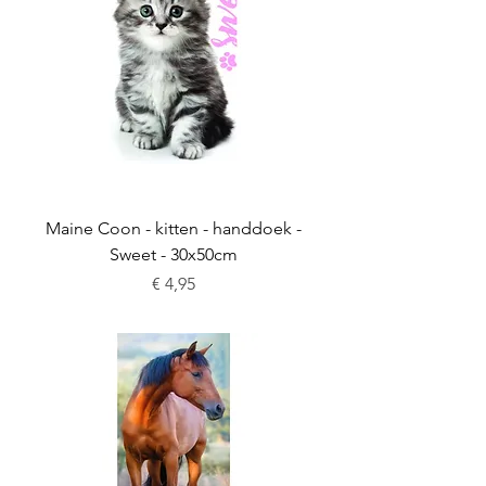
Maine Coon - kitten - handdoek -
Sweet - 30x50cm
Prijs
€ 4,95