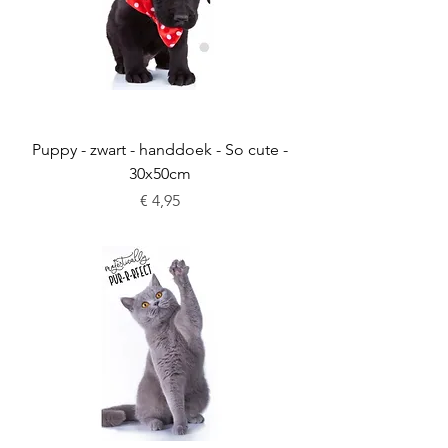
Puppy - zwart - handdoek - So cute -
30x50cm
Prijs
€ 4,95