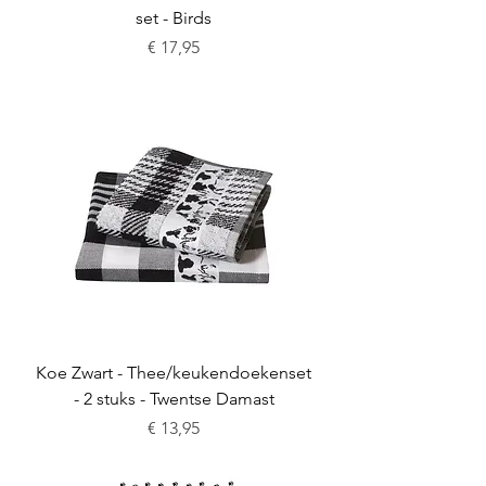
set - Birds
Prijs
€ 17,95
Koe Zwart - Thee/keukendoekenset
- 2 stuks - Twentse Damast
Prijs
€ 13,95