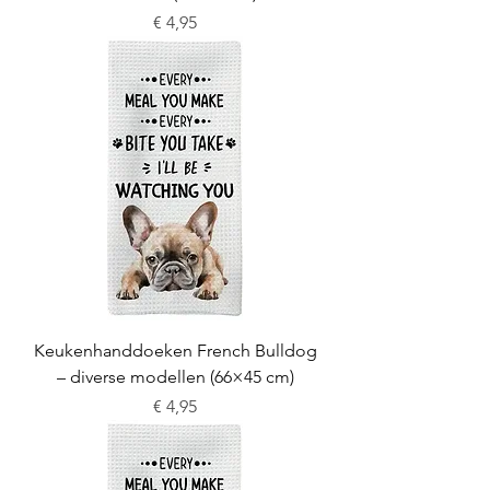
Prijs
€ 4,95
Keukenhanddoeken French Bulldog
– diverse modellen (66×45 cm)
Prijs
€ 4,95