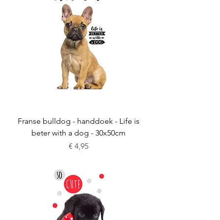
Franse bulldog - handdoek - Life is
beter with a dog - 30x50cm
Prijs
€ 4,95