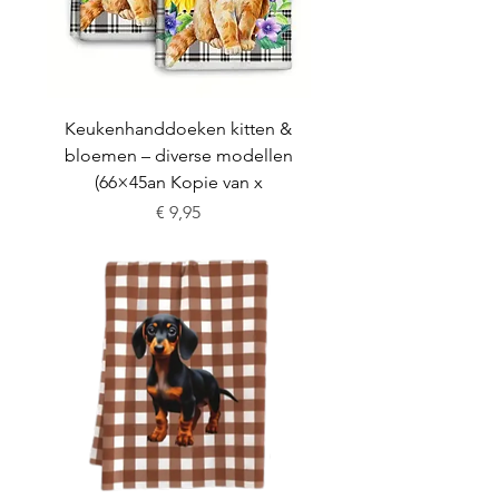
Keukenhanddoeken kitten &
bloemen – diverse modellen
(66×45an Kopie van x
Prijs
€ 9,95