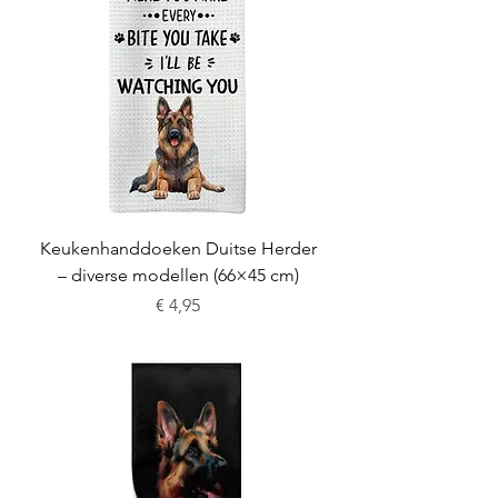
Keukenhanddoeken Duitse Herder
– diverse modellen (66×45 cm)
Prijs
€ 4,95