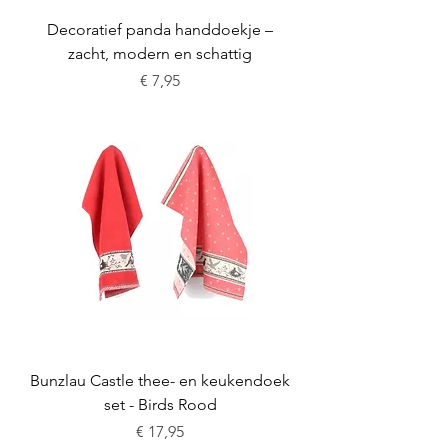
Decoratief panda handdoekje –
zacht, modern en schattig
Prijs
€ 7,95
Bunzlau Castle thee- en keukendoek
set - Birds Rood
Prijs
€ 17,95