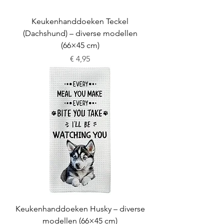
Keukenhanddoeken Teckel
(Dachshund) – diverse modellen
(66×45 cm)
Prijs
€ 4,95
Keukenhanddoeken Husky – diverse
modellen (66×45 cm)