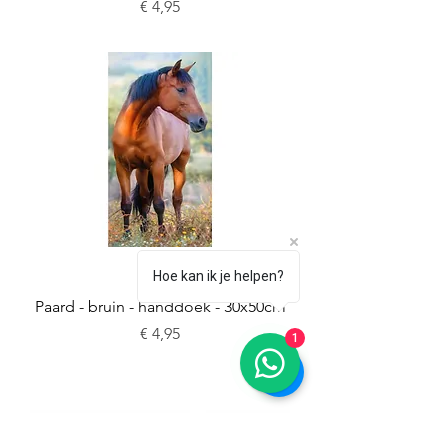
Prijs
€ 4,95
Hoe kan ik je helpen?
Paard - bruin - handdoek - 30x50cm
Prijs
€ 4,95
1