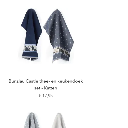
Bunzlau Castle thee- en keukendoek
set - Katten
Prijs
€ 17,95