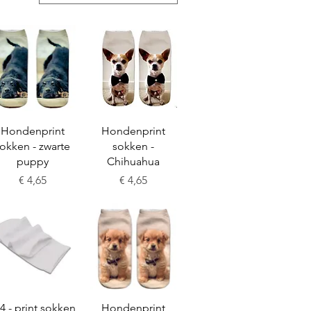
Snel overzicht
Snel overzicht
Hondenprint
Hondenprint
okken - zwarte
sokken -
puppy
Chihuahua
Prijs
Prijs
€ 4,65
€ 4,65
Snel overzicht
Snel overzicht
4 - print sokken
Hondenprint