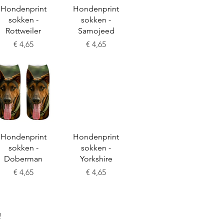
Snel overzicht
Snel overzicht
Hondenprint
Hondenprint
sokken -
sokken -
Rottweiler
Samojeed
Prijs
Prijs
€ 4,65
€ 4,65
Snel overzicht
Snel overzicht
Hondenprint
Hondenprint
sokken -
sokken -
Doberman
Yorkshire
Prijs
Prijs
€ 4,65
€ 4,65
!