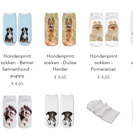
Snel overzicht
Snel overzicht
Snel overzicht
Hondenprint
Hondenprint
Hondenprint
sokken - Berner
sokken - Duitse
sokken -
Sennenhond -
Herder
Pomeranian
puppy
Prijs
Prijs
€ 4,65
€ 4,65
Prijs
€ 4,65