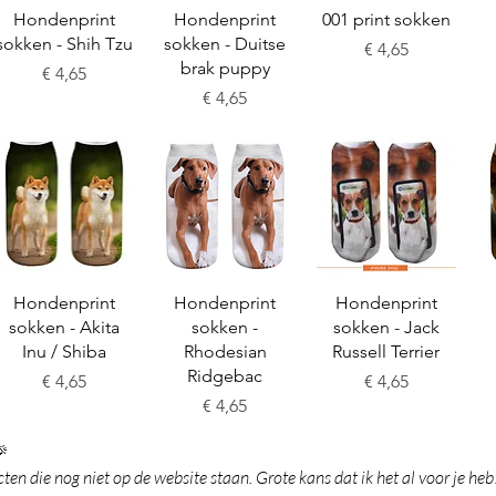
Snel overzicht
Snel overzicht
Snel overzicht
Hondenprint
Hondenprint
001 print sokken
sokken - Shih Tzu
sokken - Duitse
Prijs
€ 4,65
brak puppy
Prijs
€ 4,65
Prijs
€ 4,65
Snel overzicht
Snel overzicht
Snel overzicht
Hondenprint
Hondenprint
Hondenprint
sokken - Akita
sokken -
sokken - Jack
Inu / Shiba
Rhodesian
Russell Terrier
Ridgebac
Prijs
Prijs
€ 4,65
€ 4,65
Prijs
€ 4,65

en die nog niet op de website staan. Grote kans dat ik het al voor je heb