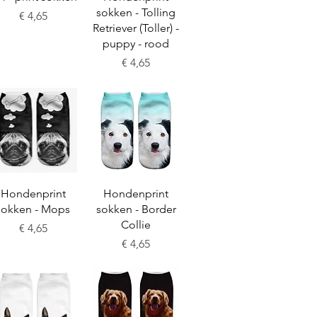
sokken - Tolling
Prijs
€ 4,65
Retriever (Toller) -
puppy - rood
Prijs
€ 4,65
Snel overzicht
Snel overzicht
Hondenprint
Hondenprint
sokken - Mops
sokken - Border
Collie
Prijs
€ 4,65
Prijs
€ 4,65