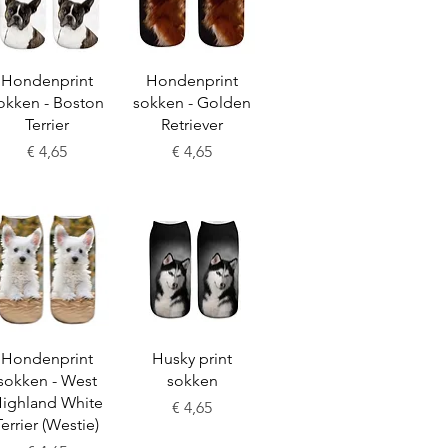
Snel overzicht
Snel overzicht
Hondenprint
Hondenprint
okken - Boston
sokken - Golden
Terrier
Retriever
Prijs
Prijs
€ 4,65
€ 4,65
Snel overzicht
Snel overzicht
Hondenprint
Husky print
sokken - West
sokken
ighland White
Prijs
€ 4,65
Terrier (Westie)