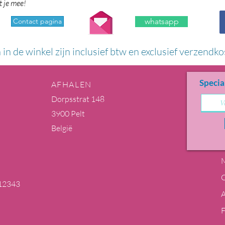
t je mee!
Contact pagina
whatsapp
n in de winkel zijn inclusief btw en exclusief verzendko
Specia
AFHALEN
Dorpsstrat 148
3900 Pelt
België
M
12343
m