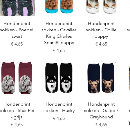
Snel overzicht
Snel overzicht
Snel overzicht
Hondenprint
Hondenprint
Hondenprint
sokken - Poedel
sokken - Cavalier
sokken - Collie
s
zwart
King Charles
puppy
Spaniël puppy
Prijs
Prijs
€ 4,65
€ 4,65
Prijs
€ 4,65
Snel overzicht
Snel overzicht
Snel overzicht
Hondenprint
Hondenprint
Hondenprint
sokken - Shar Pei
sokken - Husky
sokken - Galgo /
- grijs
Greyhound
H
Prijs
€ 4,65
Prijs
Prijs
€ 4,65
€ 4,65