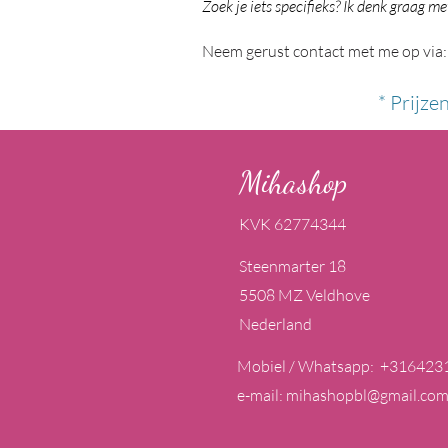
Zoek je iets specifieks? Ik denk graag me
Neem gerust contact met me op via:
* Prijze
Mihashop
KVK 62774344
Steenmarter 18
5508 MZ Veldhove
Nederland
Mobiel / Whatsapp: +316423
e-mail:
mihashopbl@gmail.co