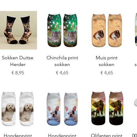
Snel overzicht
Snel overzicht
Snel overzicht
Sokken Duitse
Chinchila print
Muis print
Herder
sokken
sokken
s
Prijs
Prijs
Prijs
€ 8,95
€ 4,65
€ 4,65
Snel overzicht
Snel overzicht
Snel overzicht
Hondenprint
Hondenprint
Olifanten print
00