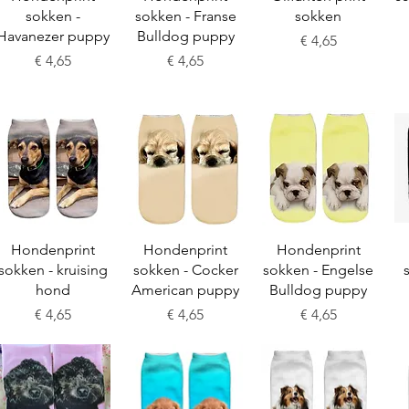
sokken -
sokken - Franse
sokken
Havanezer puppy
Bulldog puppy
Prijs
€ 4,65
Prijs
Prijs
€ 4,65
€ 4,65
Snel overzicht
Snel overzicht
Snel overzicht
Hondenprint
Hondenprint
Hondenprint
sokken - kruising
sokken - Cocker
sokken - Engelse
hond
American puppy
Bulldog puppy
Prijs
Prijs
Prijs
€ 4,65
€ 4,65
€ 4,65