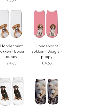
Prijs
€ 4,65
Snel overzicht
Snel overzicht
Hondenprint
Hondenprint
sokken - Boxer
sokken - Beagle -
puppy
puppy
Prijs
Prijs
€ 4,65
€ 4,65