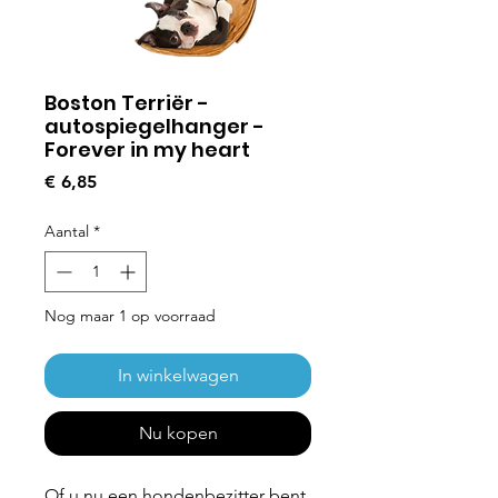
Boston Terriër -
autospiegelhanger -
Forever in my heart
Prijs
€ 6,85
Aantal
*
Nog maar 1 op voorraad
In winkelwagen
Nu kopen
Of u nu een hondenbezitter bent