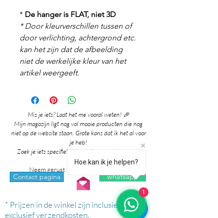
*
De hanger is FLAT, niet 3D
* Door kleurverschillen tussen of
door verlichting, achtergrond etc.
kan het zijn dat de afbeelding
niet de werkelijke kleur van het
artikel weergeeft.
Mis je iets? Laat het me vooral weten! 🎉
Mijn magazijn ligt nog vol mooie producten die nog
niet op de website staan. Grote kans dat ik het al voor
je heb!
Zoek je iets specifieks? Ik denk graag met je mee!
Hoe kan ik je helpen?
Neem gerust contact met me op via:
whatsapp
Contact pagina
1
* Prijzen in de winkel zijn inclusief btw en
exclusief verzendkosten.