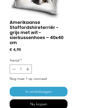
Amerikaanse
Staffordshireterriër -
grijs met wit -
sierkussenhoes – 40x40
cm
Prijs
€ 4,95
Aantal
*
Nog maar 1 op voorraad
In winkelwagen
Nu kopen