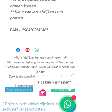
binnen kussen
** Kleur kan iets afwijken i.v.m.
printen
EAN - 5904302543485
Mis je iets? Laat het me vooral weten! 🎉
Mijn magazijn ligt nog vol mooie producten die nog
niet op de website staan. Grote kans dat ik het al voor
je heb!
Zoek je iets specifieks? Ik denk graag met je mee!
Hoe kan ik je helpen?
Neem gerust contact met me op via:
whatsapp
Contact pagina
1
* Prijzen in de winkel zijn inclusief btw en
exclusief verzendkosten.