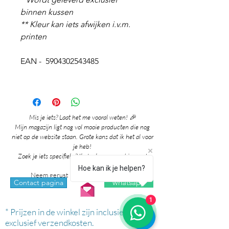
binnen kussen
** Kleur kan iets afwijken i.v.m.
printen
EAN - 5904302543485
Mis je iets? Laat het me vooral weten! 🎉
Mijn magazijn ligt nog vol mooie producten die nog
niet op de website staan. Grote kans dat ik het al voor
je heb!
Zoek je iets specifieks? Ik denk graag met je mee!
Hoe kan ik je helpen?
Neem gerust contact met me op via:
whatsapp
Contact pagina
1
* Prijzen in de winkel zijn inclusief btw en
exclusief verzendkosten.