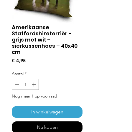
Amerikaanse
Staffordshireterriër -
grijs met wit -
sierkussenhoes – 40x40
cm
Prijs
€ 4,95
Aantal
*
Nog maar 1 op voorraad
In winkelwagen
Nu kopen