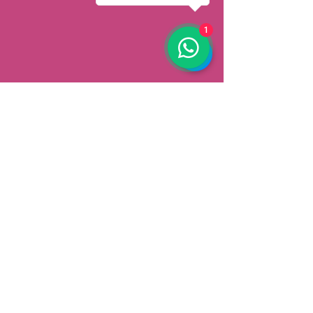
1
AFHALEN
Dorpsstrat 148
3900 Pelt
België