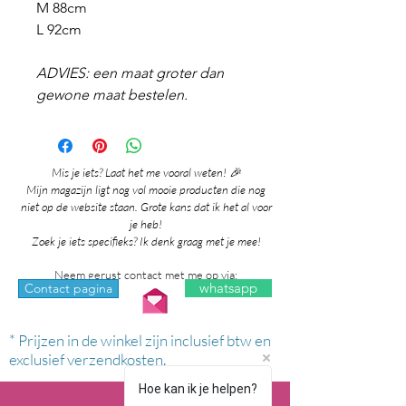
M 88cm
L 92cm
ADVIES: een maat groter dan
gewone maat bestelen.
Mis je iets? Laat het me vooral weten! 🎉
Mijn magazijn ligt nog vol mooie producten die nog
niet op de website staan. Grote kans dat ik het al voor
je heb!
Zoek je iets specifieks? Ik denk graag met je mee!
Neem gerust contact met me op via:
whatsapp
Contact pagina
* Prijzen in de winkel zijn inclusief btw en
exclusief verzendkosten.
Hoe kan ik je helpen?