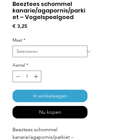
Beeztees schommel
kanarie/agapornis/parki
et – Vogelspeelgoed
Prijs
€ 3,25
Maat
*
Aantal
*
In winkelwagen
Nu kopen
Beeztees schommel
kanarie/agapornis/parkiet –