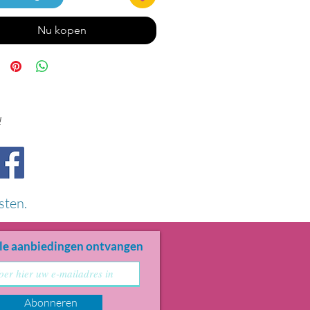
Nu kopen
!
sten.
le aanbiedingen ontvangen
Abonneren