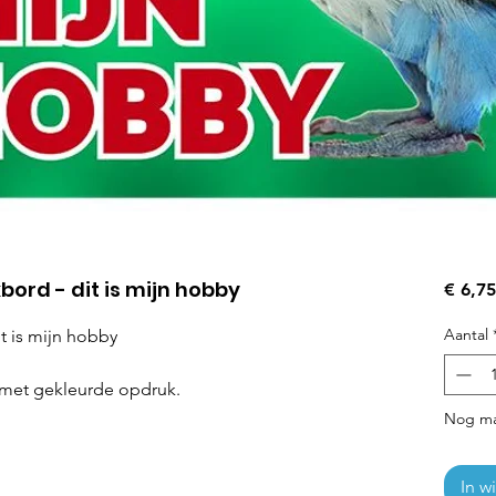
ord - dit is mijn hobby
€ 6,75
Aantal
t is mijn hobby
t met gekleurde opdruk.
Nog ma
In w