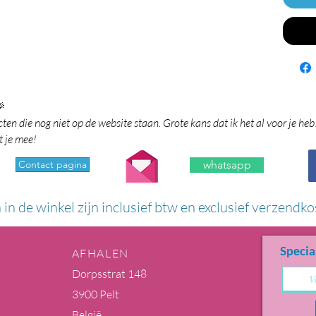

en die nog niet op de website staan. Grote kans dat ik het al voor je heb
t je mee!
Contact pagina
whatsapp
n in de winkel zijn inclusief btw en exclusief verzendko
Specia
AFHALEN
Dorpsstrat 148
3900 Pelt
België