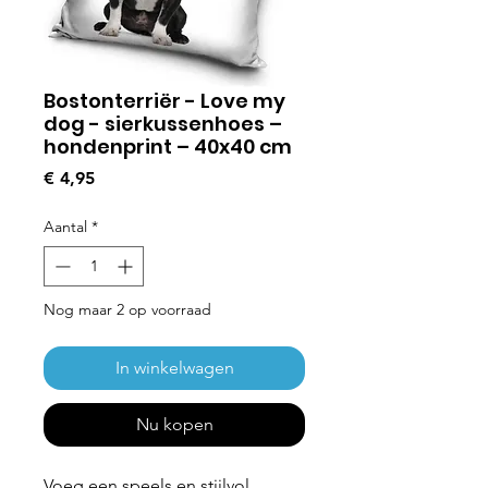
Bostonterriër - Love my
dog - sierkussenhoes –
hondenprint – 40x40 cm
Prijs
€ 4,95
Aantal
*
Nog maar 2 op voorraad
In winkelwagen
Nu kopen
Voeg een speels en stijlvol