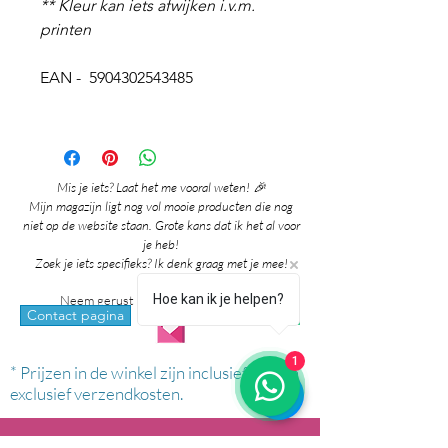
** Kleur kan iets afwijken i.v.m.
printen
EAN - 5904302543485
Mis je iets? Laat het me vooral weten! 🎉
Mijn magazijn ligt nog vol mooie producten die nog
niet op de website staan. Grote kans dat ik het al voor
je heb!
Zoek je iets specifieks? Ik denk graag met je mee!
Hoe kan ik je helpen?
Neem gerust contact met me op via:
whatsapp
Contact pagina
1
* Prijzen in de winkel zijn inclusief btw en
exclusief verzendkosten.