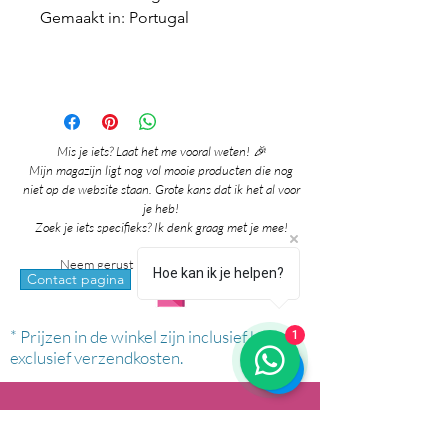
Gemaakt in: Portugal
Mis je iets? Laat het me vooral weten! 🎉
Mijn magazijn ligt nog vol mooie producten die nog
niet op de website staan. Grote kans dat ik het al voor
je heb!
Zoek je iets specifieks? Ik denk graag met je mee!
Neem gerust contact met me op via:
Hoe kan ik je helpen?
whatsapp
Contact pagina
* Prijzen in de winkel zijn inclusief btw en
1
exclusief verzendkosten.