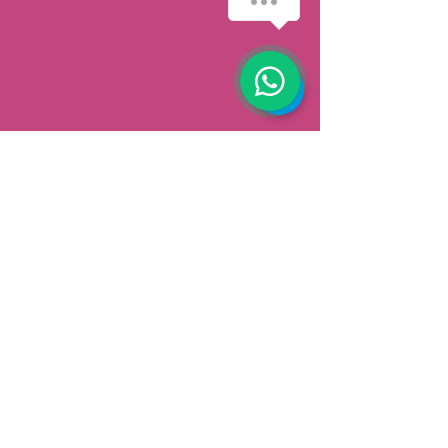
AFHALEN
Dorpsstrat 148
3900 Pelt
België