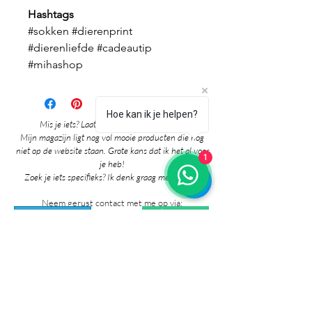
Hashtags
#sokken #dierenprint
#dierenliefde #cadeautip
#mihashop
Hoe kan ik je helpen?
Mis je iets? Laat het me vooral weten! 🎉
Mijn magazijn ligt nog vol mooie producten die nog
niet op de website staan. Grote kans dat ik het al voor
1
je heb!
Zoek je iets specifieks? Ik denk graag met je mee!
Neem gerust contact met me op via:
whatsapp
Contact pagina
* Prijzen in de winkel zijn inclusief btw en
exclusief verzendkosten.