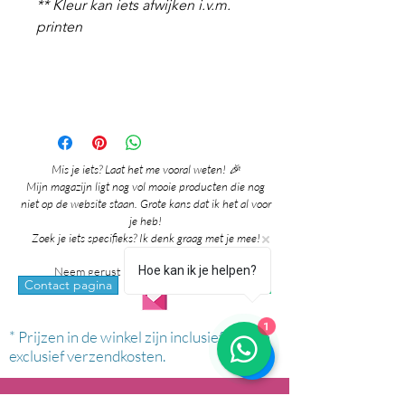
** Kleur kan iets afwijken i.v.m.
printen
Mis je iets? Laat het me vooral weten! 🎉
Mijn magazijn ligt nog vol mooie producten die nog
niet op de website staan. Grote kans dat ik het al voor
je heb!
Zoek je iets specifieks? Ik denk graag met je mee!
Hoe kan ik je helpen?
Neem gerust contact met me op via:
whatsapp
Contact pagina
1
* Prijzen in de winkel zijn inclusief btw en
exclusief verzendkosten.