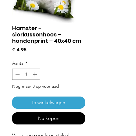
Hamster -
sierkussenhoes –
hondenprint – 40x40 cm
Prijs
€ 4,95
Aantal
*
Nog maar 3 op voorraad
In winkelwagen
Nu kopen
Voeg een speels en stijlvol