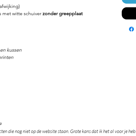
afwijking)
ts met witte schuiver
zonder greepplaat
nen kussen
printen

en die nog niet op de website staan. Grote kans dat ik het al voor je heb