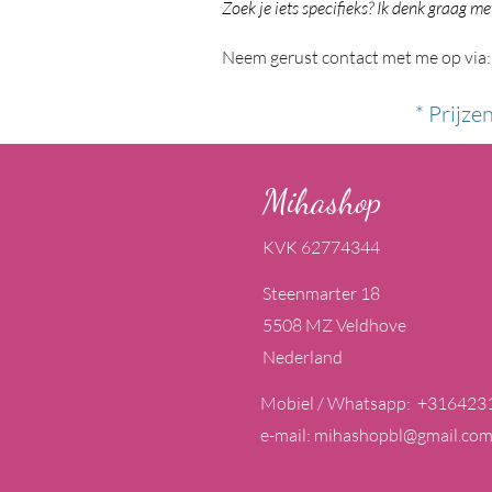
Zoek je iets specifieks? Ik denk graag me
Neem gerust contact met me op via:
* Prijze
Mihashop
KVK 62774344
Steenmarter 18
5508 MZ Veldhove
Nederland
Mobiel / Whatsapp: +316423
e-mail:
mihashopbl@gmail.co