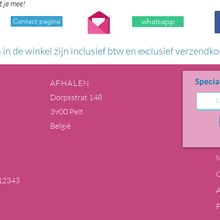
t je mee!
Contact pagina
whatsapp
n in de winkel zijn inclusief btw en exclusief verzendko
Specia
AFHALEN
Dorpsstrat 148
3900 Pelt
België
M
12343
m