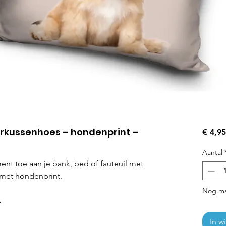
erkussenhoes – hondenprint –
€ 4,95
Aantal
ment toe aan je bank, bed of fauteuil met
 met hondenprint.
Nog ma
.
In w