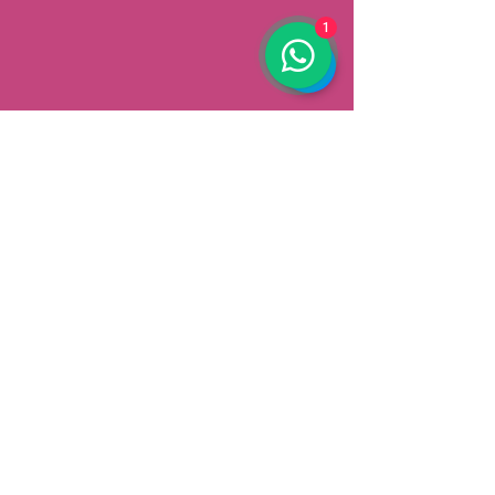
1
AFHALEN
Dorpsstrat 148
3900 Pelt
België
Speciale aanbiedingen ontvangen