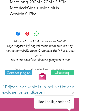
Maat: ong. 20CM * 7CM * 8.5CM
Materiaal:Gips + nylon pluis
Gewicht:0.17kg
Mis je iets? Laat het me vooral weten! 🎉
Mijn magazijn ligt nog vol mooie producten die nog
niet op de website staan. Grote kans dat ik het al voor
je heb!
Zoek je iets specifieks? Ik denk graag met je mee!
Neem gerust contact met me op via:
whatsapp
Contact pagina
* Prijzen in de winkel zijn inclusief btw en
exclusief verzendkosten.
Hoe kan ik je helpen?