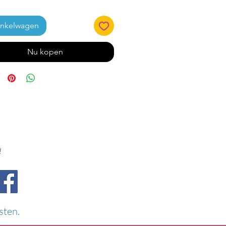
inkelwagen
Nu kopen
!
sten.