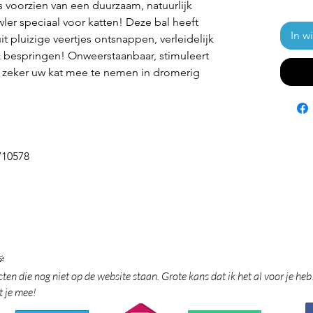
 voorzien van een duurzaam, natuurlijk
er speciaal voor katten! Deze bal heeft
In w
t pluizige veertjes ontsnappen, verleidelijk
& bespringen! Onweerstaanbaar, stimuleert
 zeker uw kat mee te nemen in dromerig
710578

en die nog niet op de website staan. Grote kans dat ik het al voor je heb
t je mee!