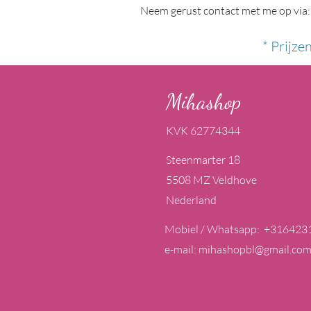
Neem gerust contact met me op via:
* Prijze
Mihashop
KVK 62774344
Steenmarter 18
5508 MZ Veldhove
Nederland
Mobiel / Whatsapp: +316423
e-mail:
mihashopbl@gmail.co