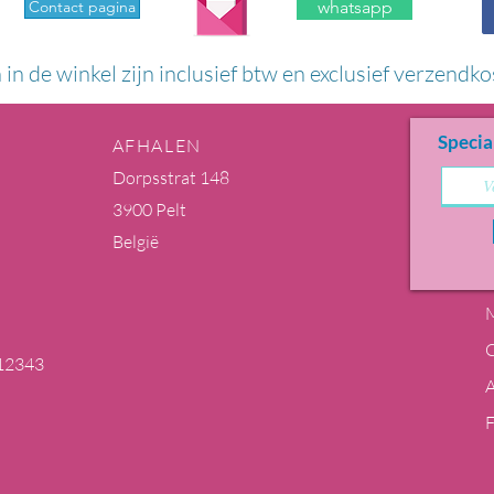
Contact pagina
whatsapp
n in de winkel zijn inclusief btw en exclusief verzendko
Specia
AFHALEN
Dorpsstrat 148
3900 Pelt
België
M
12343
m