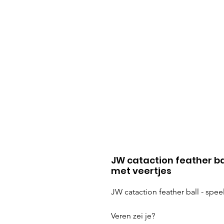
JW cataction feather ba
met veertjes
JW cataction feather ball - spee
Veren zei je?