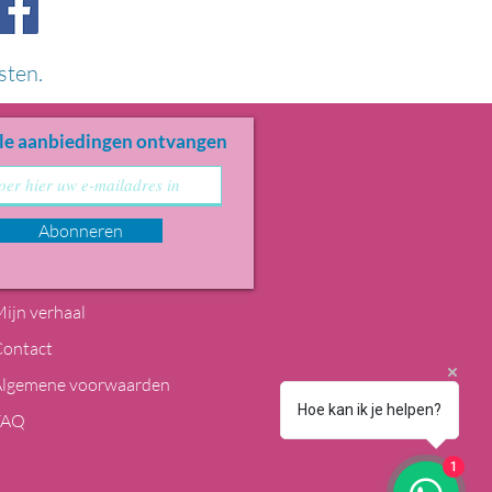
sten.
le aanbiedingen ontvangen
Abonneren
ijn verhaal
Contact
Algemene voorwaarden
Hoe kan ik je helpen?
FAQ
1