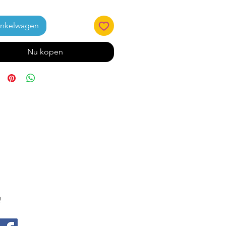
inkelwagen
Nu kopen
!