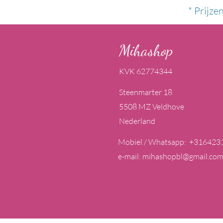
* Prijze
Mihashop
KVK 62774344
Steenmarter 18
5508 MZ Veldhove
Nederland
Mobiel / Whatsapp: +316423
e-mail:
mihashopbl@gmail.co