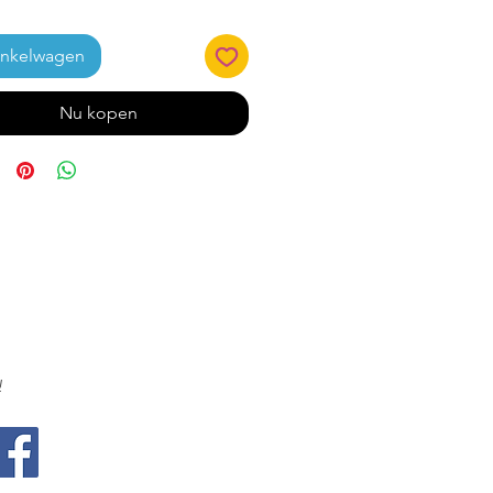
inkelwagen
Nu kopen
!