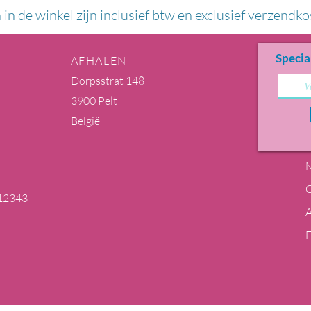
n in de winkel zijn inclusief btw en exclusief verzendko
Specia
AFHALEN
Dorpsstrat 148
3900 Pelt
België
M
12343
m