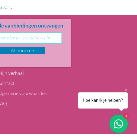
sten.
le aanbiedingen ontvangen
Abonneren
ijn verhaal
Contact
Algemene voorwaarden
Hoe kan ik je helpen?
FAQ
1