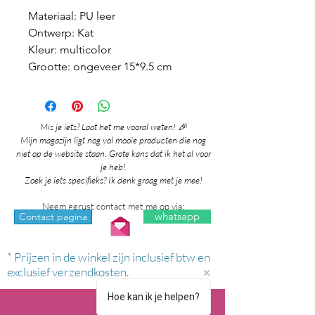
Materiaal: PU leer
Ontwerp: Kat
Kleur: multicolor
Grootte: ongeveer 15*9.5 cm
Mis je iets? Laat het me vooral weten! 🎉
Mijn magazijn ligt nog vol mooie producten die nog
niet op de website staan. Grote kans dat ik het al voor
je heb!
Zoek je iets specifieks? Ik denk graag met je mee!
Neem gerust contact met me op via:
whatsapp
Contact pagina
* Prijzen in de winkel zijn inclusief btw en
exclusief verzendkosten.
Hoe kan ik je helpen?