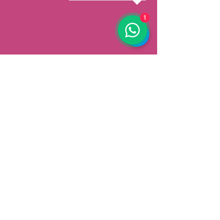
1
AFHALEN
Dorpsstrat 148
3900 Pelt
België