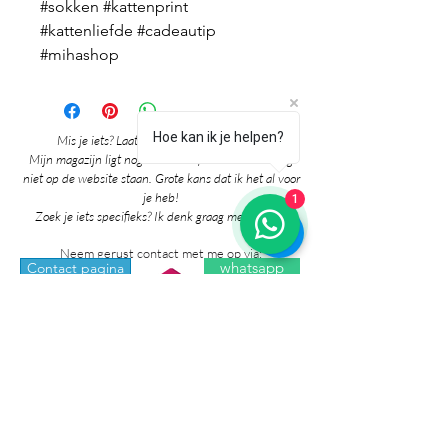
#sokken #kattenprint
#kattenliefde #cadeautip
#mihashop
Hoe kan ik je helpen?
Mis je iets? Laat het me vooral weten! 🎉
Mijn magazijn ligt nog vol mooie producten die nog
niet op de website staan. Grote kans dat ik het al voor
je heb!
1
Zoek je iets specifieks? Ik denk graag met je mee!
Neem gerust contact met me op via:
whatsapp
Contact pagina
* Prijzen in de winkel zijn inclusief btw en
exclusief verzendkosten.