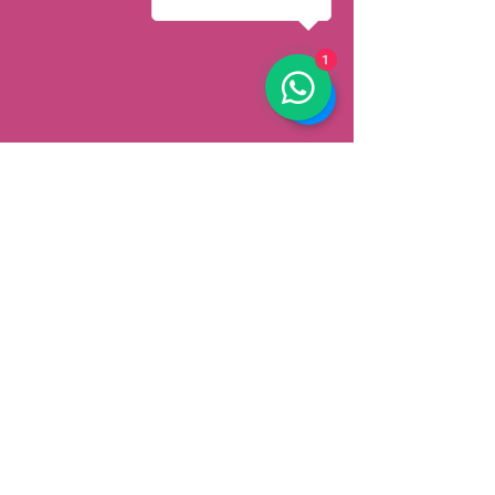
1
AFHALEN
Dorpsstrat 148
3900 Pelt
België