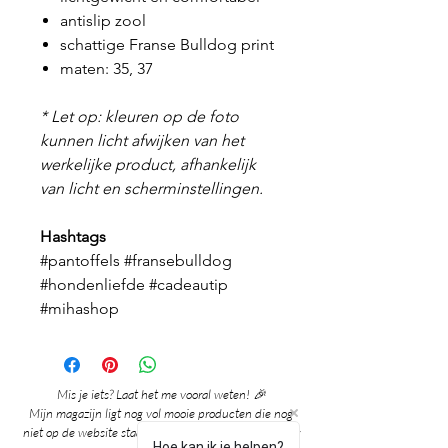
antislip zool
schattige Franse Bulldog print
maten: 35, 37
* Let op: kleuren op de foto
kunnen licht afwijken van het
werkelijke product, afhankelijk
van licht en scherminstellingen.
Hashtags
#pantoffels #fransebulldog
#hondenliefde #cadeautip
#mihashop
Mis je iets? Laat het me vooral weten! 🎉
Mijn magazijn ligt nog vol mooie producten die nog
niet op de website staan. Grote kans dat ik het al voor
Hoe kan ik je helpen?