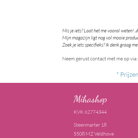
Mis je iets? Laat het me vooral weten! 
Mijn magazijn ligt nog vol mooie product
Zoek je iets specifieks? Ik denk graag me
Neem gerust contact met me op via:
* Prijze
Mihashop
KVK 62774344
Steenmarter 18
5508 MZ Veldhove