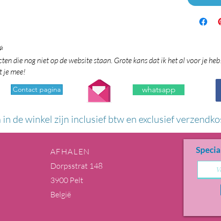

en die nog niet op de website staan. Grote kans dat ik het al voor je heb
t je mee!
Contact pagina
whatsapp
n in de winkel zijn inclusief btw en exclusief verzendko
Specia
AFHALEN
Dorpsstrat 148
3900 Pelt
België