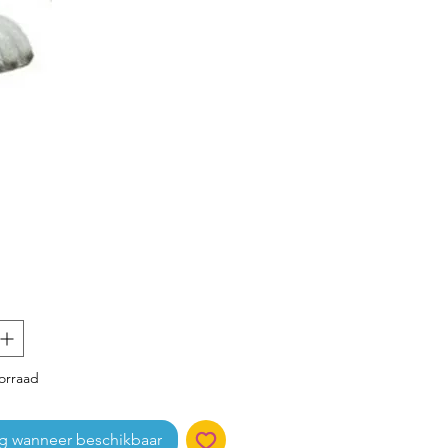
ijs
orraad
g wanneer beschikbaar