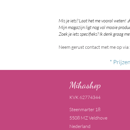
Mis je iets? Laat het me vooral weten! 
Mijn magazijn ligt nog vol mooie product
Zoek je iets specifieks? Ik denk graag me
Neem gerust contact met me op via:
* Prijze
Mihashop
KVK 62774344
Steenmarter 18
5508 MZ Veldhove
Nederland