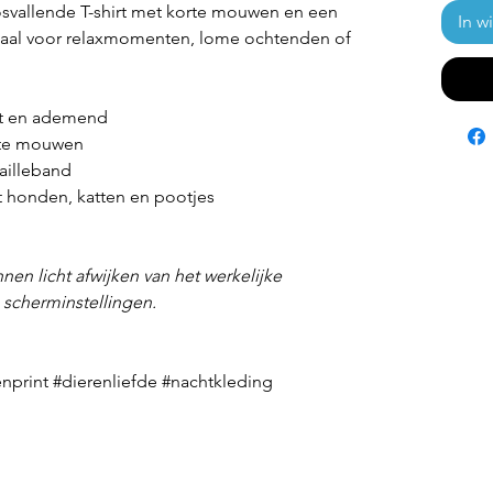
losvallende T-shirt met korte mouwen en een
In w
eaal voor relaxmomenten, lome ochtenden of
cht en ademend
orte mouwen
ailleband
t honden, katten en pootjes
nen licht afwijken van het werkelijke
n scherminstellingen.
nprint #dierenliefde #nachtkleding