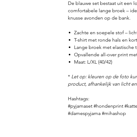
De blauwe set bestaat uit een 
comfortabele lange broek – id
knusse avonden op de bank.
Zachte en soepele stof – li
T-shirt met ronde hals en k
Lange broek met elastische t
Opvallende all-over print me
Maat: L/XL (40/42)
*
Let op: kleuren op de foto kun
product, afhankelijk van licht e
Hashtags:
#pyjamaset #hondenprint #katte
#damespyjama #mihashop