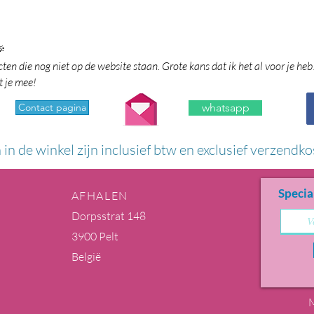

en die nog niet op de website staan. Grote kans dat ik het al voor je heb
t je mee!
Contact pagina
whatsapp
n in de winkel zijn inclusief btw en exclusief verzendko
Specia
AFHALEN
Dorpsstrat 148
3900 Pelt
België
M