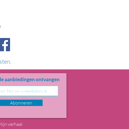
!
sten.
le aanbiedingen ontvangen
Abonneren
ijn verhaal