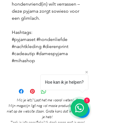
hondenvriend(in) wilt verrassen –
deze pyjama zorgt sowieso voor
een glimlach.
Hashtags:
#pyjamaset #hondenliefde
#nachtkleding #dierenprint
#cadeautip #damespyjama
#mihashop
Hoe kan ik je helpen?
Mis je iets? Laat het me vooral weten! 🎉
1
Mijn magazijn ligt nog vol mooie producten die nog
niet op de website staan. Grote kans dat ik het al voor
je heb!
Zoek je iets specifieks? Ik denk graag met je mee!