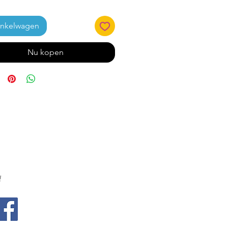
inkelwagen
Nu kopen
!