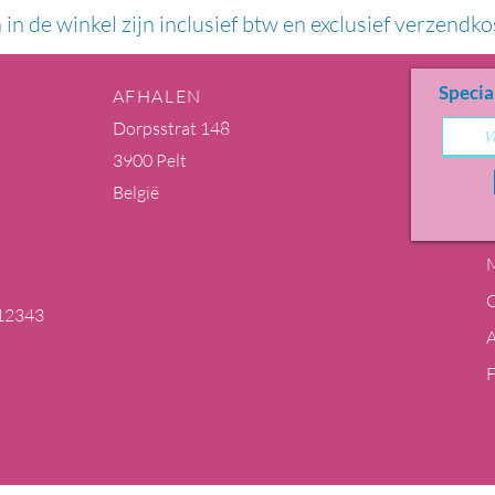
n in de winkel zijn inclusief btw en exclusief verzendko
Specia
AFHALEN
Dorpsstrat 148
3900 Pelt
België
M
12343
m