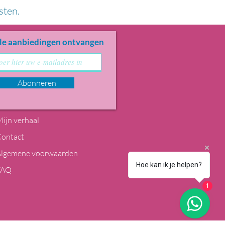
sten.
le aanbiedingen ontvangen
Abonneren
ijn verhaal
Contact
Algemene voorwaarden
Hoe kan ik je helpen?
FAQ
1