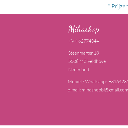
* Prijze
Mihashop
KVK 62774344
Steenmarter 18
5508 MZ Veldhove
Nederland
Mobiel / Whatsapp: +316423
e-mail:
mihashopbl@gmail.co