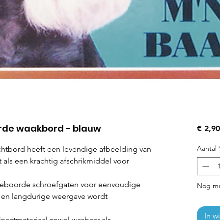
rde waakbord - blauw
€ 2,90
Aantal
htbord heeft een levendige afbeelding van
 als een krachtig afschrikmiddel voor
rgeboorde schroefgaten voor eenvoudige
Nog ma
ge en langdurige weergave wordt
In w
naatmateriaal zowel wasbaar als