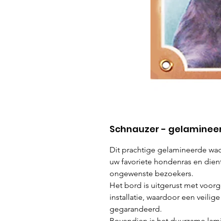
Schnauzer - gelaminee
Dit prachtige gelamineerde wac
uw favoriete hondenras en dient
ongewenste bezoekers.
Het bord is uitgerust met voo
installatie, waardoor een veili
gegarandeerd.
Bovendien is het duurzame lami