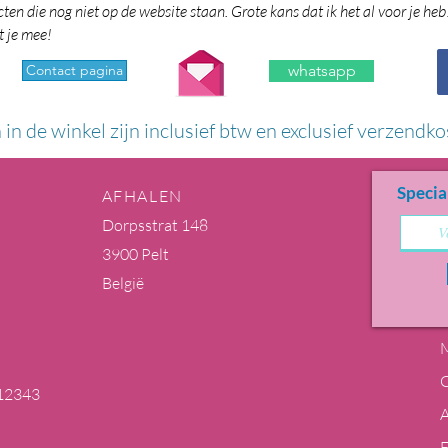
en die nog niet op de website staan. Grote kans dat ik het al voor je heb
t je mee!
Contact pagina
whatsapp
n in de winkel zijn inclusief btw en exclusief verzendko
Specia
AFHALEN
Dorpsstrat 148
3900 Pelt
België
M
12343
m