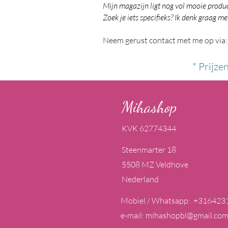
Mijn magazijn ligt nog vol mooie product
Zoek je iets specifieks? Ik denk graag me
Neem gerust contact met me op via:
* Prijze
Mihashop
KVK 62774344
Steenmarter 18
5508 MZ Veldhove
Nederland
Mobiel / Whatsapp: +316423
e-mail:
mihashopbl@gmail.co