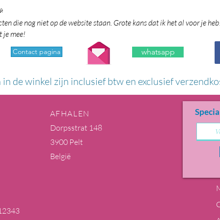

en die nog niet op de website staan. Grote kans dat ik het al voor je heb
t je mee!
Contact pagina
whatsapp
n in de winkel zijn inclusief btw en exclusief verzendko
Specia
AFHALEN
Dorpsstrat 148
3900 Pelt
België
M
12343