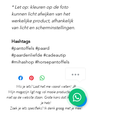
* Let op: kleuren op de foto
kunnen licht afwijken van het
werkelijke product, afhankelijk
van licht en scherminstellingen.
Hashtags
#pantoffels #paard
#paardenliefde #cadeautip
#mihashop #horsepantoffels
Hoe kan ik je helpen?
Mis je iets? Laat het me vooral weten! 🎉
1
Mijn magazijn ligt nog vol mooie producten die nog
niet op de website staan. Grote kans dat ik het al voor
je heb!
Zoek je iets specifieks? Ik denk graag met je mee!
Neem gerust contact met me op via:
whatsapp
Contact pagina