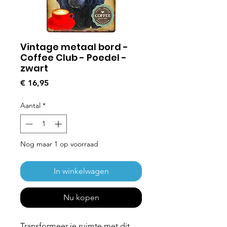
Vintage metaal bord -
Coffee Club - Poedel -
zwart
Prijs
€ 16,95
Aantal
*
Nog maar 1 op voorraad
In winkelwagen
Nu kopen
Transformeer je ruimte met dit