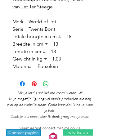
van Jet Ter Steege
Merk World of Jet
Serie Twents Bont
Totale hoogte in cm ± 18
Breedte in cm ± 13
Lengte in cm ± 13
Gewicht in kg ± 1,03
Materiaal Porselein
Mis je iets? Laat het me vooral weten! 🎉
Mijn magazijn ligt nog vol mooie producten die nog
niet op de website staan. Grote kans dat ik het al voor
je heb!
Zoek je iets specifieks? Ik denk graag met je mee!
Neem gerust contact met me op via:
whatsapp
Contact pagina