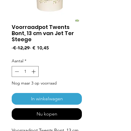
Voorraadpot Twents
Bont, 13 cm van Jet Ter
Steege
Normale prijs
Verkoopprijs
 € 12,29 
€ 10,45
Aantal
*
Nog maar 3 op voorraad
In winkelwagen
Nu kopen
Voorraadpot Twents Bont, 13 cm