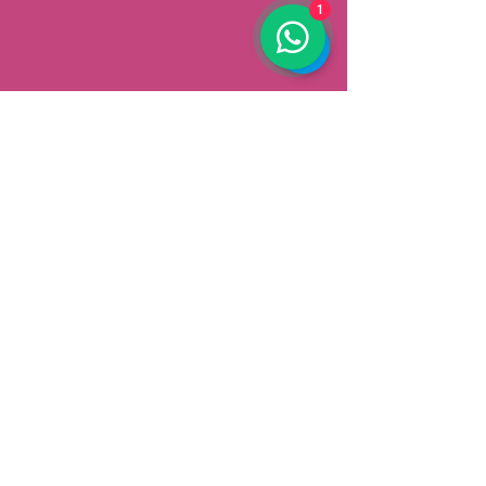
1
AFHALEN
Dorpsstrat 148
3900 Pelt
België
Speciale aanbiedingen ontvangen