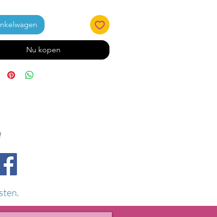
inkelwagen
Nu kopen
!
sten.