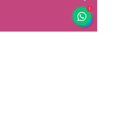
1
AFHALEN
Dorpsstrat 148
3900 Pelt
België
Speciale aanbiedingen ontvangen